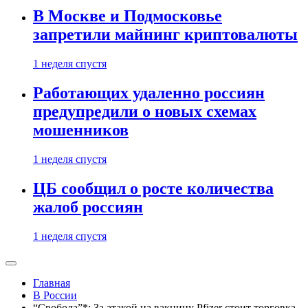
В Москве и Подмосковье
запретили майнинг криптовалюты
1 неделя спустя
Работающих удаленно россиян
предупредили о новых схемах
мошенников
1 неделя спустя
ЦБ сообщил о росте количества
жалоб россиян
1 неделя спустя
Главная
В России
“Свобода”*: За атакой на вакцину Pfizer стоит торговка