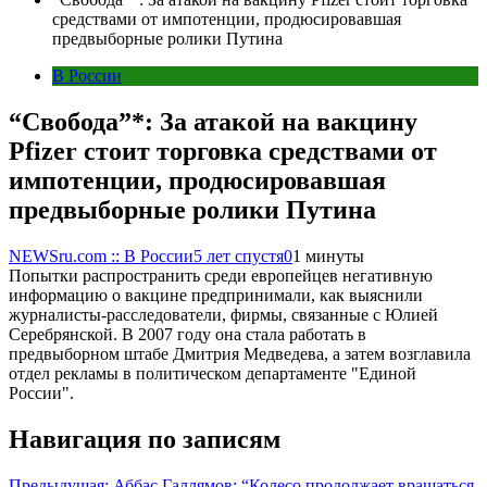
средствами от импотенции, продюсировавшая
предвыборные ролики Путина
В России
“Свобода”*: За атакой на вакцину
Pfizer стоит торговка средствами от
импотенции, продюсировавшая
предвыборные ролики Путина
NEWSru.com :: В России
5 лет спустя
0
1 минуты
Попытки распространить среди европейцев негативную
информацию о вакцине предпринимали, как выяснили
журналисты-расследователи, фирмы, связанные с Юлией
Серебрянской. В 2007 году она стала работать в
предвыборном штабе Дмитрия Медведева, а затем возглавила
отдел рекламы в политическом департаменте "Единой
России".
Навигация по записям
Предыдущая:
Аббас Галлямов: “Колесо продолжает вращаться,