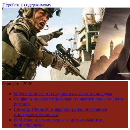
Перейти к содержимому
9 августа, 2026
В России внезапно поднялись ставки по вкладам
Соцфонд повысил страховые и накопительные пенсии
россиян
Сенатор Шейкин: цифровой рубль не является
инструментом слежки
В Москве и Подмосковье запретили майнинг
криптовалюты