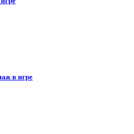
 игре
наж в игре