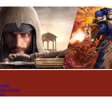
ссиян
нтом слежки
юты