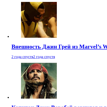
Внешность Джин Грей из Marvel’s W
2 года спустя
2 года спустя