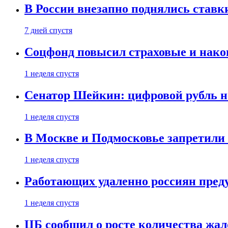
В России внезапно поднялись ставк
7 дней спустя
Соцфонд повысил страховые и нако
1 неделя спустя
Сенатор Шейкин: цифровой рубль н
1 неделя спустя
В Москве и Подмосковье запретил
1 неделя спустя
Работающих удаленно россиян пред
1 неделя спустя
ЦБ сообщил о росте количества жал