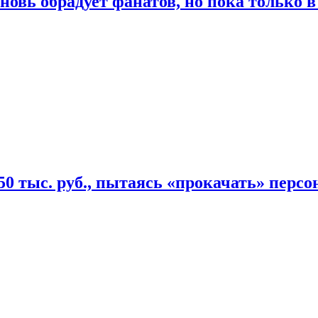
овь обрадует фанатов, но пока только в
50 тыс. руб., пытаясь «прокачать» персо