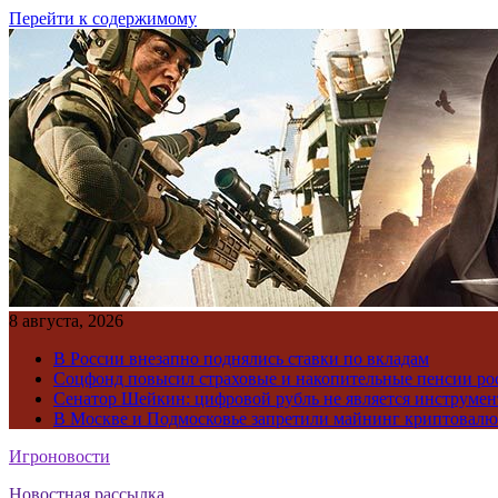
Перейти к содержимому
8 августа, 2026
В России внезапно поднялись ставки по вкладам
Соцфонд повысил страховые и накопительные пенсии ро
Сенатор Шейкин: цифровой рубль не является инструме
В Москве и Подмосковье запретили майнинг криптовал
Игроновости
Новостная рассылка