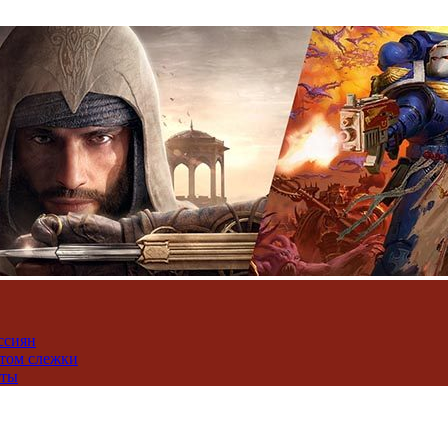
ссиян
нтом слежки
юты