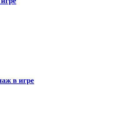
 игре
наж в игре