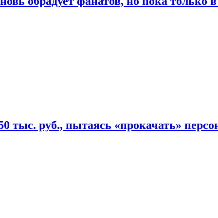
овь обрадует фанатов, но пока только в
50 тыс. руб., пытаясь «прокачать» персо