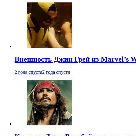
Внешность Джин Грей из Marvel’s W
2 года спустя
2 года спустя