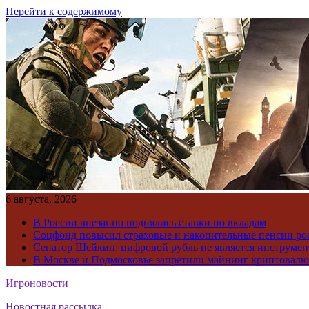
Перейти к содержимому
6 августа, 2026
В России внезапно поднялись ставки по вкладам
Соцфонд повысил страховые и накопительные пенсии ро
Сенатор Шейкин: цифровой рубль не является инструме
В Москве и Подмосковье запретили майнинг криптовал
Игроновости
Новостная рассылка