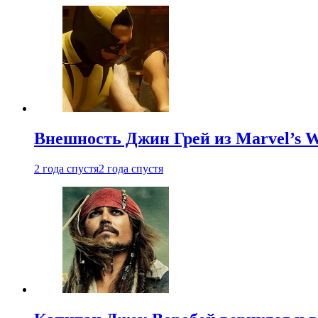
Внешность Джин Грей из Marvel’s W
2 года спустя
2 года спустя