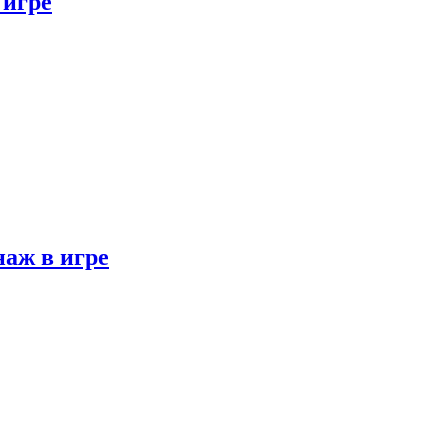
 игре
наж в игре