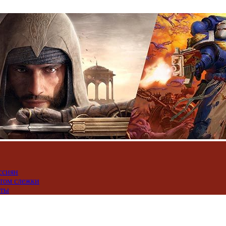
ссиян
нтом слежки
юты