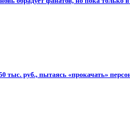
овь обрадует фанатов, но пока только в
50 тыс. руб., пытаясь «прокачать» персо