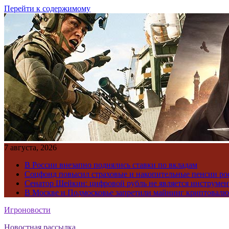
Перейти к содержимому
7 августа, 2026
В России внезапно поднялись ставки по вкладам
Соцфонд повысил страховые и накопительные пенсии ро
Сенатор Шейкин: цифровой рубль не является инструме
В Москве и Подмосковье запретили майнинг криптовал
Игроновости
Новостная рассылка