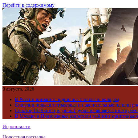
Перейти к содержимому
9 августа, 2026
В России внезапно поднялись ставки по вкладам
Соцфонд повысил страховые и накопительные пенсии ро
Сенатор Шейкин: цифровой рубль не является инструме
В Москве и Подмосковье запретили майнинг криптовал
Игроновости
Новостная рассылка