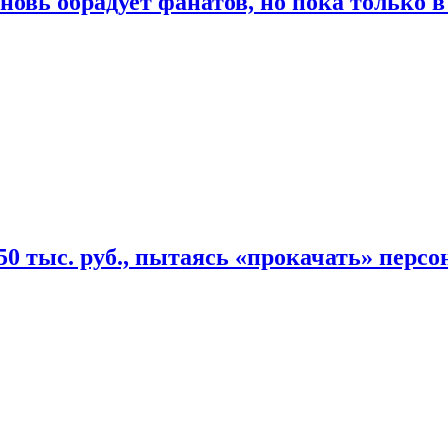
овь обрадует фанатов, но пока только в
50 тыс. руб., пытаясь «прокачать» персо