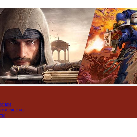
ссиян
нтом слежки
юты