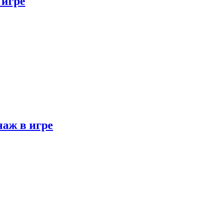
 игре
наж в игре