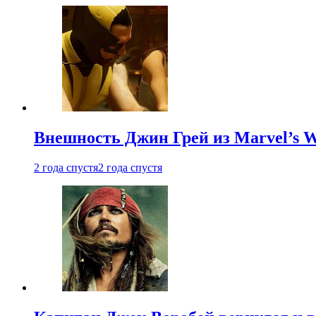
Внешность Джин Грей из Marvel’s W
2 года спустя
2 года спустя