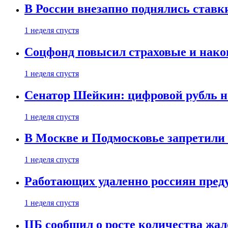
В России внезапно поднялись ставк
1 неделя спустя
Соцфонд повысил страховые и нако
1 неделя спустя
Сенатор Шейкин: цифровой рубль н
1 неделя спустя
В Москве и Подмосковье запретил
1 неделя спустя
Работающих удаленно россиян пред
1 неделя спустя
ЦБ сообщил о росте количества жал