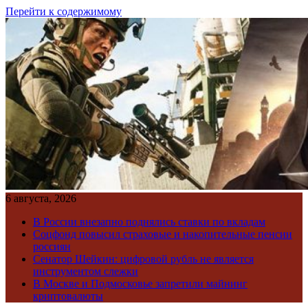
Перейти к содержимому
6 августа, 2026
В России внезапно поднялись ставки по вкладам
Соцфонд повысил страховые и накопительные пенсии
россиян
Сенатор Шейкин: цифровой рубль не является
инструментом слежки
В Москве и Подмосковье запретили майнинг
криптовалюты