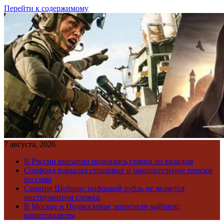
Перейти к содержимому
7 августа, 2026
В России внезапно поднялись ставки по вкладам
Соцфонд повысил страховые и накопительные пенсии
россиян
Сенатор Шейкин: цифровой рубль не является
инструментом слежки
В Москве и Подмосковье запретили майнинг
криптовалюты