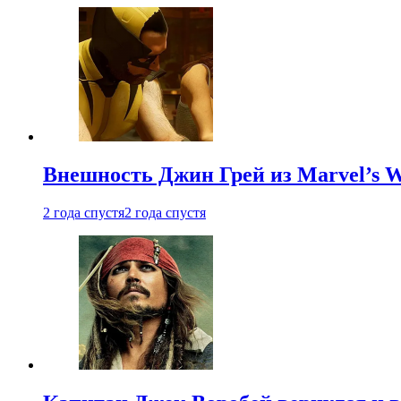
Внешность Джин Грей из Marvel’s W
2 года спустя
2 года спустя