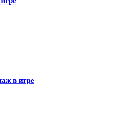
 игре
наж в игре