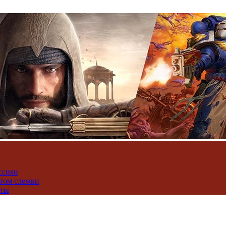
ссиян
нтом слежки
юты