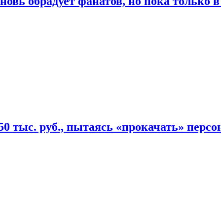
овь обрадует фанатов, но пока только в
50 тыс. руб., пытаясь «прокачать» персо