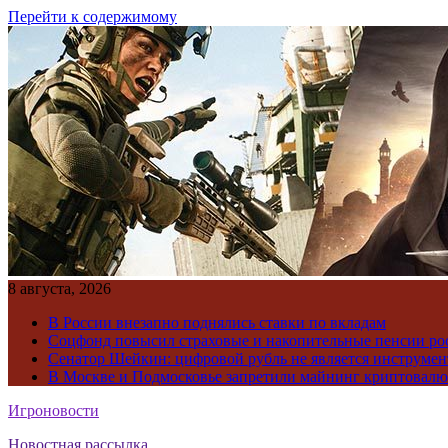
Перейти к содержимому
8 августа, 2026
В России внезапно поднялись ставки по вкладам
Соцфонд повысил страховые и накопительные пенсии ро
Сенатор Шейкин: цифровой рубль не является инструме
В Москве и Подмосковье запретили майнинг криптовал
Игроновости
Новостная рассылка