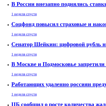
В России внезапно поднялись ставк
1 неделя спустя
Соцфонд повысил страховые и нако
1 неделя спустя
Сенатор Шейкин: цифровой рубль н
1 неделя спустя
В Москве и Подмосковье запретил
1 неделя спустя
Работающих удаленно россиян пред
1 неделя спустя
ЦБ сообщил о росте количества жал