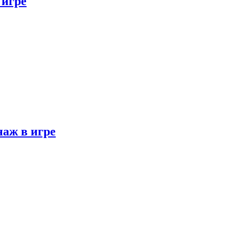
 игре
наж в игре