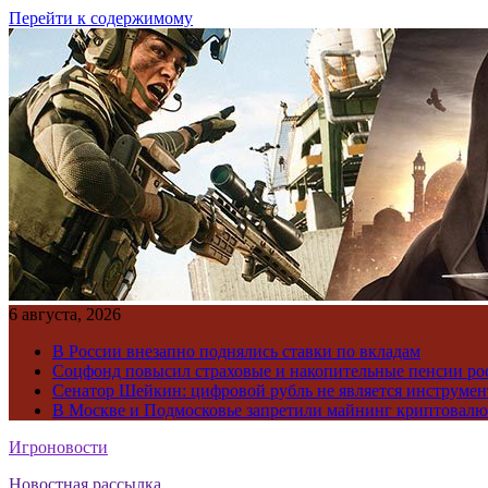
Перейти к содержимому
6 августа, 2026
В России внезапно поднялись ставки по вкладам
Соцфонд повысил страховые и накопительные пенсии ро
Сенатор Шейкин: цифровой рубль не является инструме
В Москве и Подмосковье запретили майнинг криптовал
Игроновости
Новостная рассылка