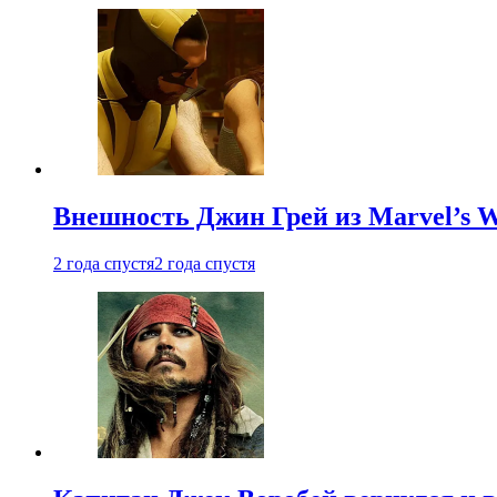
Внешность Джин Грей из Marvel’s W
2 года спустя
2 года спустя