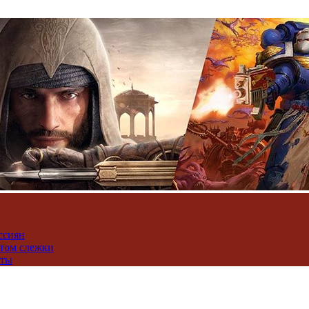
ссиян
нтом слежки
юты