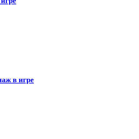
 игре
наж в игре