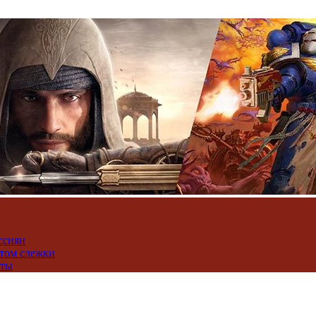
ссиян
нтом слежки
юты