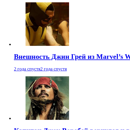
Внешность Джин Грей из Marvel’s W
2 года спустя
2 года спустя