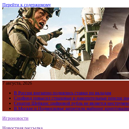
Перейти к содержимому
7 августа, 2026
В России внезапно поднялись ставки по вкладам
Соцфонд повысил страховые и накопительные пенсии ро
Сенатор Шейкин: цифровой рубль не является инструме
В Москве и Подмосковье запретили майнинг криптовал
Игроновости
Новостная рассылка