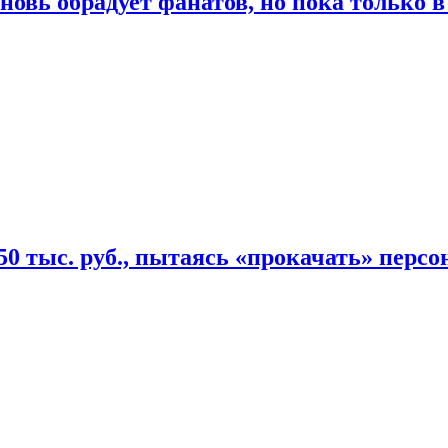
овь обрадует фанатов, но пока только в
50 тыс. руб., пытаясь «прокачать» персо