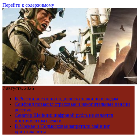
Перейти к содержимому
7 августа, 2026
В России внезапно поднялись ставки по вкладам
Соцфонд повысил страховые и накопительные пенсии
россиян
Сенатор Шейкин: цифровой рубль не является
инструментом слежки
В Москве и Подмосковье запретили майнинг
криптовалюты