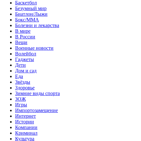
Баскетбол
Безумный мир
Биатлон/Лыжи
Бокс/MMA
Болезни и лекарства
В мире
В России
Вещи
Военные новости
Волейбол
Гаджеты
Дети
Дом и сад
Еда
Звёзды
Здоровье
Зимние виды спорта
ЗОЖ
Игры
Импортозамещение
Интернет
Истории
Компании
Криминал
Культура