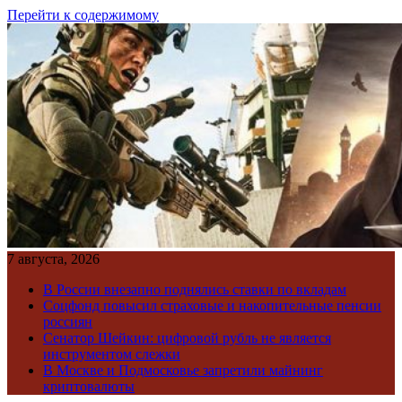
Перейти к содержимому
7 августа, 2026
В России внезапно поднялись ставки по вкладам
Соцфонд повысил страховые и накопительные пенсии
россиян
Сенатор Шейкин: цифровой рубль не является
инструментом слежки
В Москве и Подмосковье запретили майнинг
криптовалюты