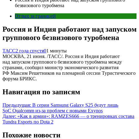
безвизового туробмена
Отдых за границей
Россия и Индия работают над запуском
группового безвизового туробмена
ТАСС
2 года спустя
0
1 минуты
МОСКВА, 21 июня. /ТАСС/. Россия и Индия работают
над запуском группового безвизового туробмена между
странами, сообщил министр экономического развития
РФ Максим Решетников на пленарной сессии Туристического
форума БРИКС.
Навигация по записям
Предыдущая:
В серии Samsung Galaxy S25 будут лишь
SoC Qualcomm из-за проблем с новыми Exynos
Далее:
«Как в армии»: RAMZES666 — о тренировках состава
Tundra Esports по Dota 2
Похожие новости