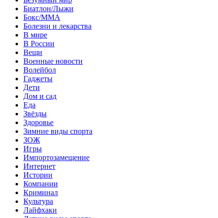
Биатлон/Лыжи
Бокс/MMA
Болезни и лекарства
В мире
В России
Вещи
Военные новости
Волейбол
Гаджеты
Дети
Дом и сад
Еда
Звёзды
Здоровье
Зимние виды спорта
ЗОЖ
Игры
Импортозамещение
Интернет
Истории
Компании
Криминал
Культура
Лайфхаки