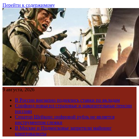
Перейти к содержимому
9 августа, 2026
В России внезапно поднялись ставки по вкладам
Соцфонд повысил страховые и накопительные пенсии
россиян
Сенатор Шейкин: цифровой рубль не является
инструментом слежки
В Москве и Подмосковье запретили майнинг
криптовалюты