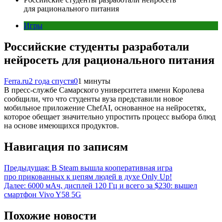
для рационального питания
Игры
Российские студенты разработали
нейросеть для рационального питания
Ferra.ru
2 года спустя
0
1 минуты
В пресс-службе Самарского университета имени Королева
сообщили, что что студенты вуза представили новое
мобильное приложение ChefAI, основанное на нейросетях,
которое обещает значительно упростить процесс выбора блюд
на основе имеющихся продуктов.
Навигация по записям
Предыдущая:
В Steam вышла кооперативная игра
про прикованных к цепям людей в духе Only Up!
Далее:
6000 мАч, дисплей 120 Гц и всего за $230: вышел
смартфон Vivo Y58 5G
Похожие новости