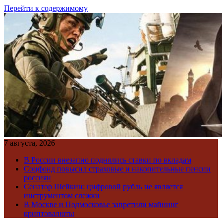
Перейти к содержимому
7 августа, 2026
В России внезапно поднялись ставки по вкладам
Соцфонд повысил страховые и накопительные пенсии
россиян
Сенатор Шейкин: цифровой рубль не является
инструментом слежки
В Москве и Подмосковье запретили майнинг
криптовалюты