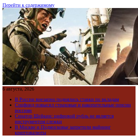
Перейти к содержимому
6 августа, 2026
В России внезапно поднялись ставки по вкладам
Соцфонд повысил страховые и накопительные пенсии
россиян
Сенатор Шейкин: цифровой рубль не является
инструментом слежки
В Москве и Подмосковье запретили майнинг
криптовалюты