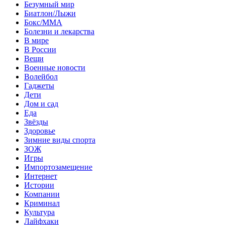
Безумный мир
Биатлон/Лыжи
Бокс/MMA
Болезни и лекарства
В мире
В России
Вещи
Военные новости
Волейбол
Гаджеты
Дети
Дом и сад
Еда
Звёзды
Здоровье
Зимние виды спорта
ЗОЖ
Игры
Импортозамещение
Интернет
Истории
Компании
Криминал
Культура
Лайфхаки