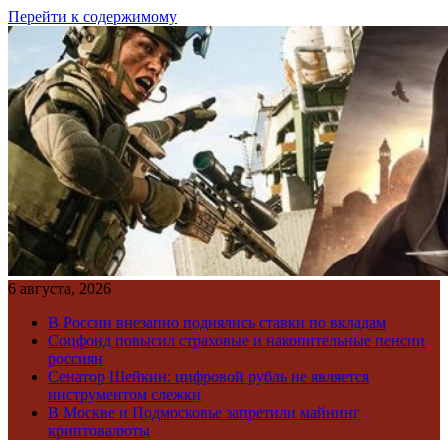
Перейти к содержимому
6 августа, 2026
В России внезапно поднялись ставки по вкладам
Соцфонд повысил страховые и накопительные пенсии
россиян
Сенатор Шейкин: цифровой рубль не является
инструментом слежки
В Москве и Подмосковье запретили майнинг
криптовалюты