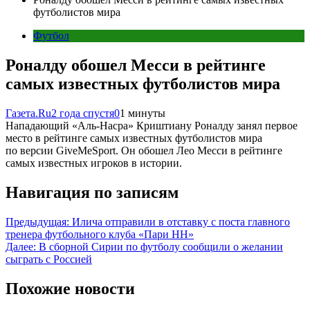
футболистов мира
Футбол
Роналду обошел Месси в рейтинге
самых известных футболистов мира
Газета.Ru
2 года спустя
0
1 минуты
Нападающий «Аль-Насра» Криштиану Роналду занял первое
место в рейтинге самых известных футболистов мира
по версии GiveMeSport. Он обошел Лео Месси в рейтинге
самых известных игроков в истории.
Навигация по записям
Предыдущая:
Илича отправили в отставку с поста главного
тренера футбольного клуба «Пари НН»
Далее:
В сборной Сирии по футболу сообщили о желании
сыграть с Россией
Похожие новости