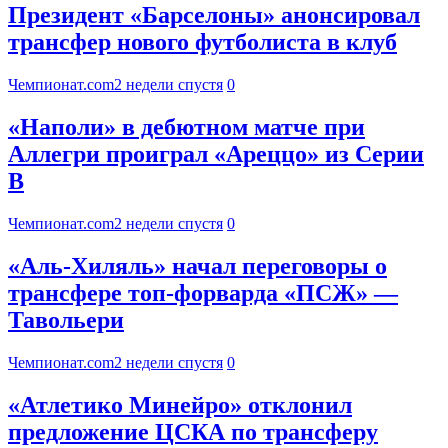
Президент «Барселоны» анонсировал
трансфер нового футболиста в клуб
Чемпионат.com
2 недели спустя
0
«Наполи» в дебютном матче при
Аллегри проиграл «Ареццо» из Серии
B
Чемпионат.com
2 недели спустя
0
«Аль-Хиляль» начал переговоры о
трансфере топ-форварда «ПСЖ» —
Тавольери
Чемпионат.com
2 недели спустя
0
«Атлетико Минейро» отклонил
предложение ЦСКА по трансферу