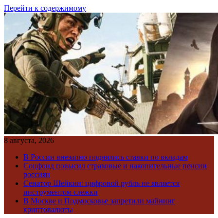
Перейти к содержимому
8 августа, 2026
В России внезапно поднялись ставки по вкладам
Соцфонд повысил страховые и накопительные пенсии
россиян
Сенатор Шейкин: цифровой рубль не является
инструментом слежки
В Москве и Подмосковье запретили майнинг
криптовалюты