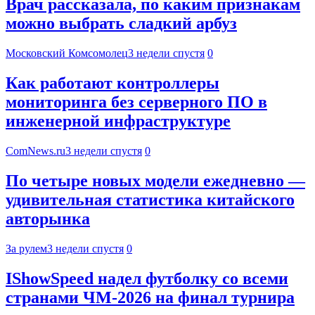
Врач рассказала, по каким признакам
можно выбрать сладкий арбуз
Московский Комсомолец
3 недели спустя
0
Как работают контроллеры
мониторинга без серверного ПО в
инженерной инфраструктуре
ComNews.ru
3 недели спустя
0
По четыре новых модели ежедневно —
удивительная статистика китайского
авторынка
За рулем
3 недели спустя
0
IShowSpeed надел футболку со всеми
странами ЧМ-2026 на финал турнира