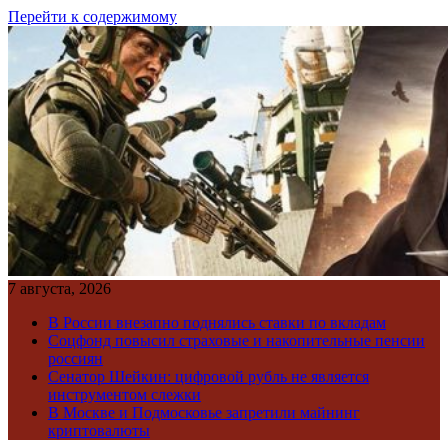
Перейти к содержимому
7 августа, 2026
В России внезапно поднялись ставки по вкладам
Соцфонд повысил страховые и накопительные пенсии
россиян
Сенатор Шейкин: цифровой рубль не является
инструментом слежки
В Москве и Подмосковье запретили майнинг
криптовалюты