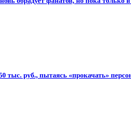
овь обрадует фанатов, но пока только в
50 тыс. руб., пытаясь «прокачать» персо