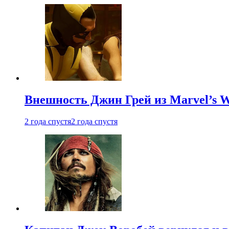
Внешность Джин Грей из Marvel’s W
2 года спустя
2 года спустя