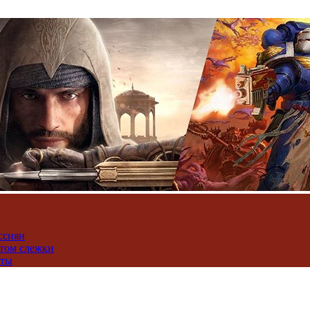
ссиян
нтом слежки
юты