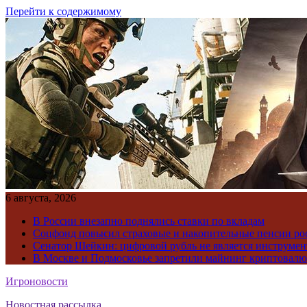
Перейти к содержимому
6 августа, 2026
В России внезапно поднялись ставки по вкладам
Соцфонд повысил страховые и накопительные пенсии ро
Сенатор Шейкин: цифровой рубль не является инструме
В Москве и Подмосковье запретили майнинг криптовал
Игроновости
Новостная рассылка