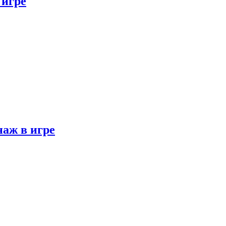
 игре
наж в игре