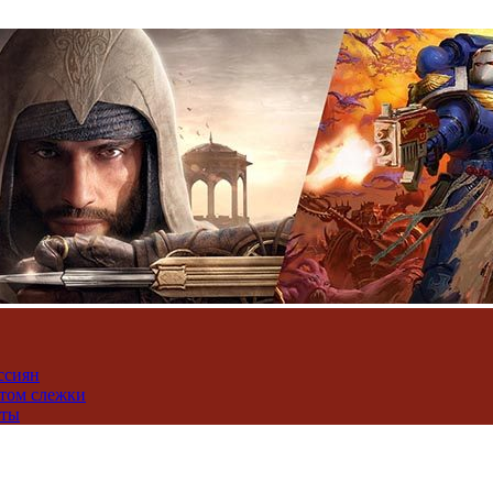
ссиян
нтом слежки
юты