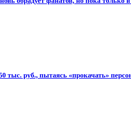
овь обрадует фанатов, но пока только в
50 тыс. руб., пытаясь «прокачать» персо