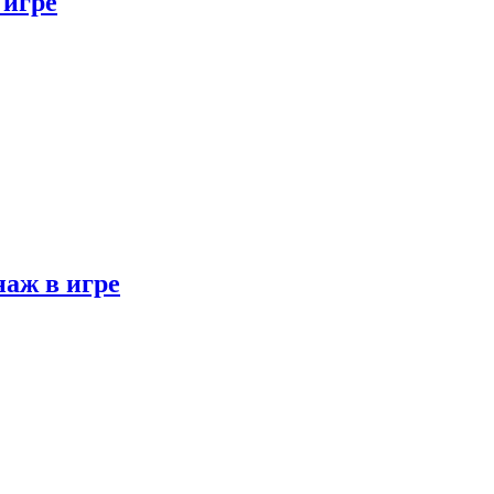
 игре
наж в игре