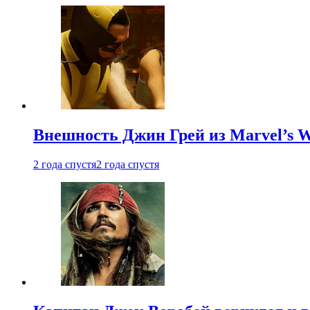
Внешность Джин Грей из Marvel’s W
2 года спустя
2 года спустя