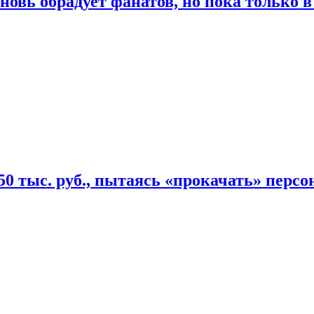
овь обрадует фанатов, но пока только в
50 тыс. руб., пытаясь «прокачать» персо