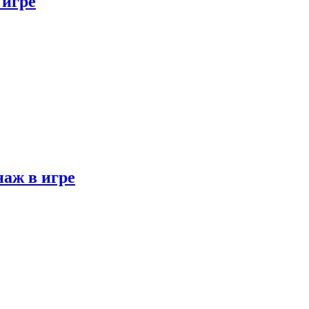
 игре
наж в игре