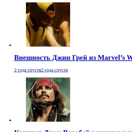
Внешность Джин Грей из Marvel’s W
2 года спустя
2 года спустя