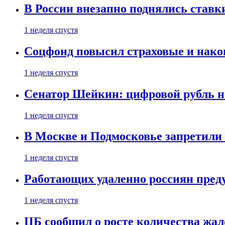
В России внезапно поднялись ставк
1 неделя спустя
Соцфонд повысил страховые и нако
1 неделя спустя
Сенатор Шейкин: цифровой рубль н
1 неделя спустя
В Москве и Подмосковье запретил
1 неделя спустя
Работающих удаленно россиян пред
1 неделя спустя
ЦБ сообщил о росте количества жал