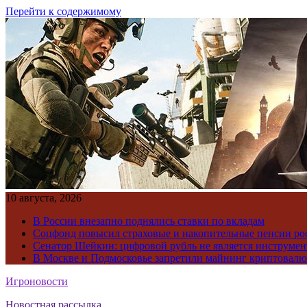
Перейти к содержимому
10 августа, 2026
В России внезапно поднялись ставки по вкладам
Соцфонд повысил страховые и накопительные пенсии ро
Сенатор Шейкин: цифровой рубль не является инструме
В Москве и Подмосковье запретили майнинг криптовал
Игроновости
Новостная рассылка