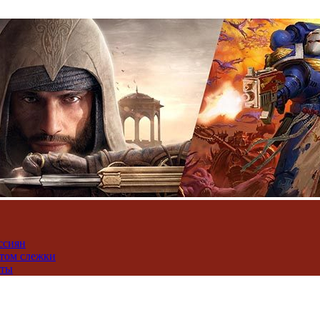
ссиян
нтом слежки
юты