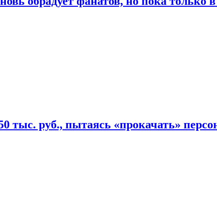
овь обрадует фанатов, но пока только в
50 тыс. руб., пытаясь «прокачать» персо