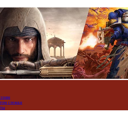
ссиян
нтом слежки
юты