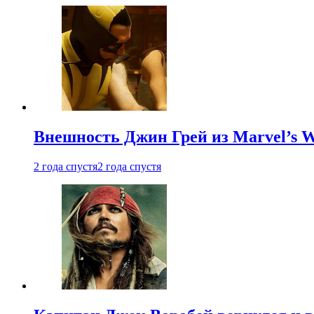
Внешность Джин Грей из Marvel’s W
2 года спустя
2 года спустя