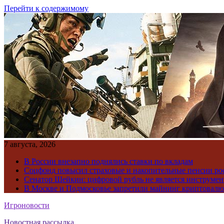
Перейти к содержимому
7 августа, 2026
В России внезапно поднялись ставки по вкладам
Соцфонд повысил страховые и накопительные пенсии ро
Сенатор Шейкин: цифровой рубль не является инструме
В Москве и Подмосковье запретили майнинг криптовал
Игроновости
Новостная рассылка