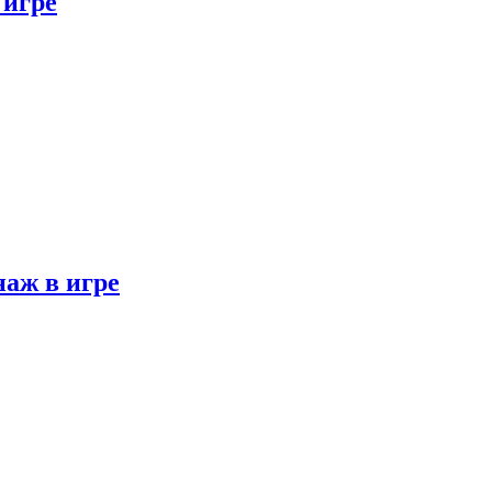
 игре
наж в игре