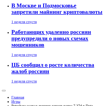
В Москве и Подмосковье
запретили майнинг криптовалюты
1 неделя спустя
Работающих удаленно россиян
предупредили о новых схемах
мошенников
1 неделя спустя
ЦБ сообщил о росте количества
жалоб россиян
1 неделя спустя
Главная
Игры
Petushara назвал лучших героев патча 7.37d в Dota