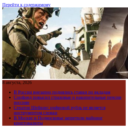
Перейти к содержимому
8 августа, 2026
В России внезапно поднялись ставки по вкладам
Соцфонд повысил страховые и накопительные пенсии
россиян
Сенатор Шейкин: цифровой рубль не является
инструментом слежки
В Москве и Подмосковье запретили майнинг
криптовалюты