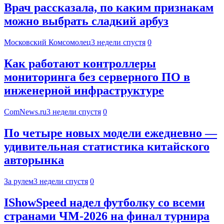
Врач рассказала, по каким признакам
можно выбрать сладкий арбуз
Московский Комсомолец
3 недели спустя
0
Как работают контроллеры
мониторинга без серверного ПО в
инженерной инфраструктуре
ComNews.ru
3 недели спустя
0
По четыре новых модели ежедневно —
удивительная статистика китайского
авторынка
За рулем
3 недели спустя
0
IShowSpeed надел футболку со всеми
странами ЧМ-2026 на финал турнира