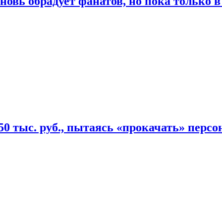
овь обрадует фанатов, но пока только в
50 тыс. руб., пытаясь «прокачать» персо