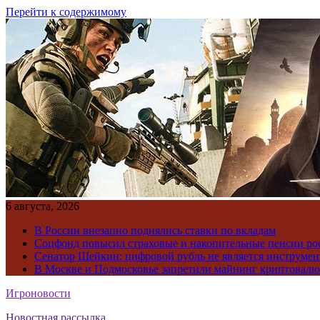
Перейти к содержимому
6 августа, 2026
В России внезапно поднялись ставки по вкладам
Соцфонд повысил страховые и накопительные пенсии ро
Сенатор Шейкин: цифровой рубль не является инструме
В Москве и Подмосковье запретили майнинг криптовал
Игроновости
Новостная рассылка