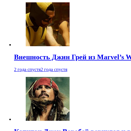
Внешность Джин Грей из Marvel’s W
2 года спустя
2 года спустя