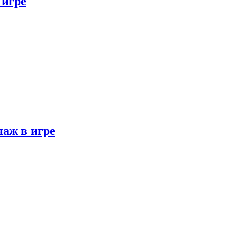
 игре
наж в игре