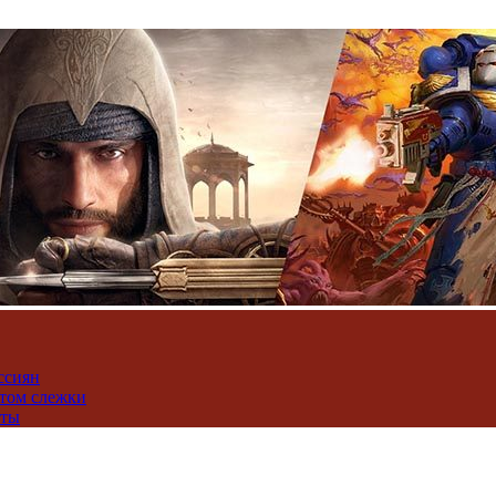
ссиян
нтом слежки
юты