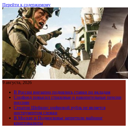
Перейти к содержимому
9 августа, 2026
В России внезапно поднялись ставки по вкладам
Соцфонд повысил страховые и накопительные пенсии
россиян
Сенатор Шейкин: цифровой рубль не является
инструментом слежки
В Москве и Подмосковье запретили майнинг
криптовалюты