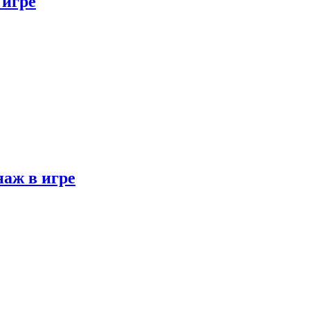
 игре
наж в игре