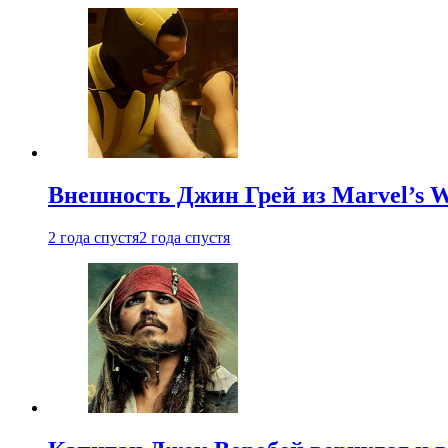
Внешность Джин Грей из Marvel’s W
2 года спустя
2 года спустя