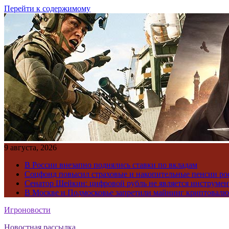
Перейти к содержимому
9 августа, 2026
В России внезапно поднялись ставки по вкладам
Соцфонд повысил страховые и накопительные пенсии ро
Сенатор Шейкин: цифровой рубль не является инструме
В Москве и Подмосковье запретили майнинг криптовал
Игроновости
Новостная рассылка