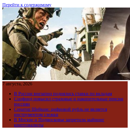
Перейти к содержимому
7 августа, 2026
В России внезапно поднялись ставки по вкладам
Соцфонд повысил страховые и накопительные пенсии
россиян
Сенатор Шейкин: цифровой рубль не является
инструментом слежки
В Москве и Подмосковье запретили майнинг
криптовалюты