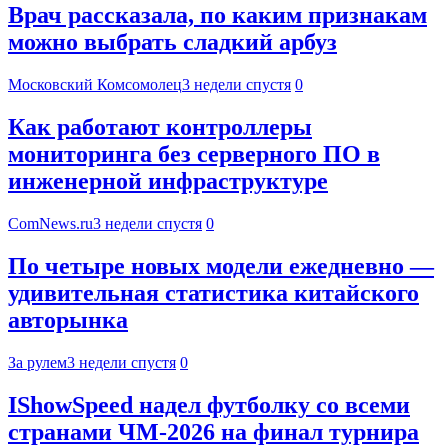
Врач рассказала, по каким признакам
можно выбрать сладкий арбуз
Московский Комсомолец
3 недели спустя
0
Как работают контроллеры
мониторинга без серверного ПО в
инженерной инфраструктуре
ComNews.ru
3 недели спустя
0
По четыре новых модели ежедневно —
удивительная статистика китайского
авторынка
За рулем
3 недели спустя
0
IShowSpeed надел футболку со всеми
странами ЧМ-2026 на финал турнира