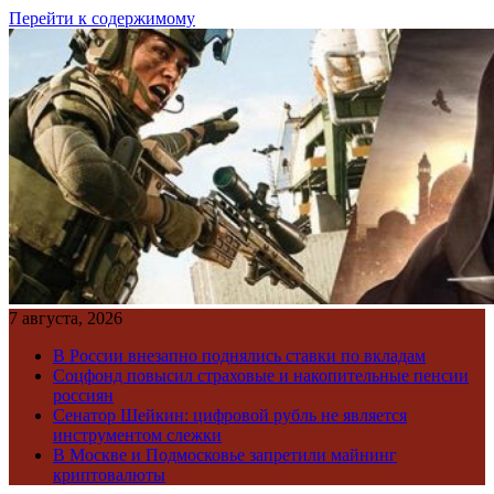
Перейти к содержимому
7 августа, 2026
В России внезапно поднялись ставки по вкладам
Соцфонд повысил страховые и накопительные пенсии
россиян
Сенатор Шейкин: цифровой рубль не является
инструментом слежки
В Москве и Подмосковье запретили майнинг
криптовалюты