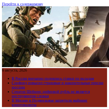
Перейти к содержимому
6 августа, 2026
В России внезапно поднялись ставки по вкладам
Соцфонд повысил страховые и накопительные пенсии
россиян
Сенатор Шейкин: цифровой рубль не является
инструментом слежки
В Москве и Подмосковье запретили майнинг
криптовалюты