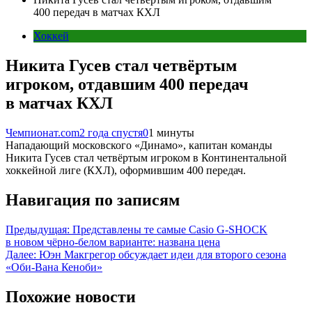
400 передач в матчах КХЛ
Хоккей
Никита Гусев стал четвёртым
игроком, отдавшим 400 передач
в матчах КХЛ
Чемпионат.com
2 года спустя
0
1 минуты
Нападающий московского «Динамо», капитан команды
Никита Гусев стал четвёртым игроком в Континентальной
хоккейной лиге (КХЛ), оформившим 400 передач.
Навигация по записям
Предыдущая:
Представлены те самые Casio G-SHOCK
в новом чёрно-белом варианте: названа цена
Далее:
Юэн Макгрегор обсуждает идеи для второго сезона
«Оби-Вана Кеноби»
Похожие новости