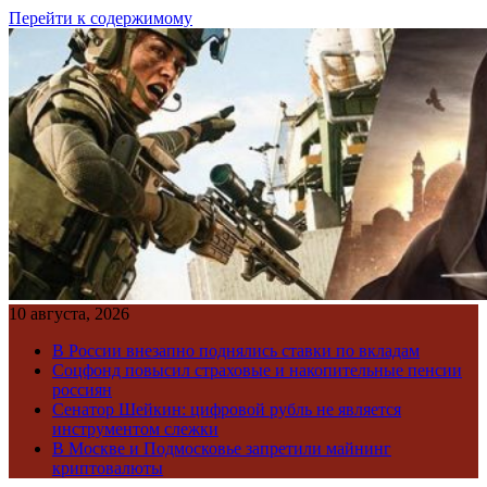
Перейти к содержимому
10 августа, 2026
В России внезапно поднялись ставки по вкладам
Соцфонд повысил страховые и накопительные пенсии
россиян
Сенатор Шейкин: цифровой рубль не является
инструментом слежки
В Москве и Подмосковье запретили майнинг
криптовалюты