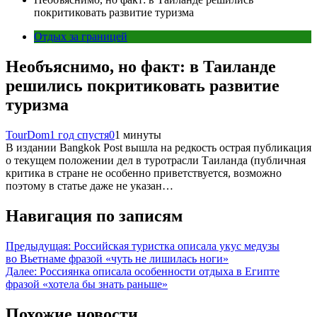
покритиковать развитие туризма
Отдых за границей
Необъяснимо, но факт: в Таиланде
решились покритиковать развитие
туризма
TourDom
1 год спустя
0
1 минуты
В издании Bangkok Post вышла на редкость острая публикация
о текущем положении дел в туротрасли Таиланда (публичная
критика в стране не особенно приветствуется, возможно
поэтому в статье даже не указан…
Навигация по записям
Предыдущая:
Российская туристка описала укус медузы
во Вьетнаме фразой «чуть не лишилась ноги»
Далее:
Россиянка описала особенности отдыха в Египте
фразой «хотела бы знать раньше»
Похожие новости