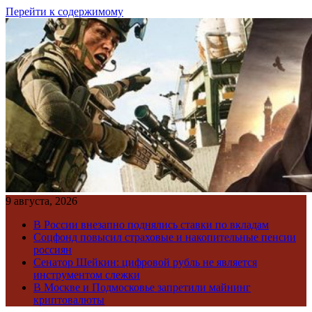
Перейти к содержимому
9 августа, 2026
В России внезапно поднялись ставки по вкладам
Соцфонд повысил страховые и накопительные пенсии
россиян
Сенатор Шейкин: цифровой рубль не является
инструментом слежки
В Москве и Подмосковье запретили майнинг
криптовалюты