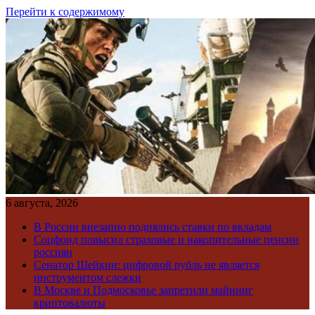
Перейти к содержимому
6 августа, 2026
В России внезапно поднялись ставки по вкладам
Соцфонд повысил страховые и накопительные пенсии
россиян
Сенатор Шейкин: цифровой рубль не является
инструментом слежки
В Москве и Подмосковье запретили майнинг
криптовалюты