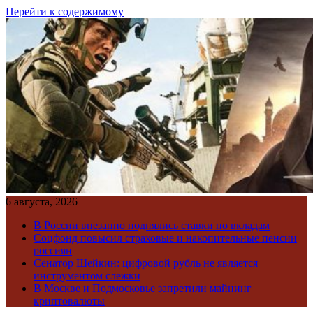
Перейти к содержимому
6 августа, 2026
В России внезапно поднялись ставки по вкладам
Соцфонд повысил страховые и накопительные пенсии
россиян
Сенатор Шейкин: цифровой рубль не является
инструментом слежки
В Москве и Подмосковье запретили майнинг
криптовалюты