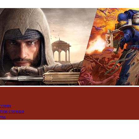
ссиян
нтом слежки
юты