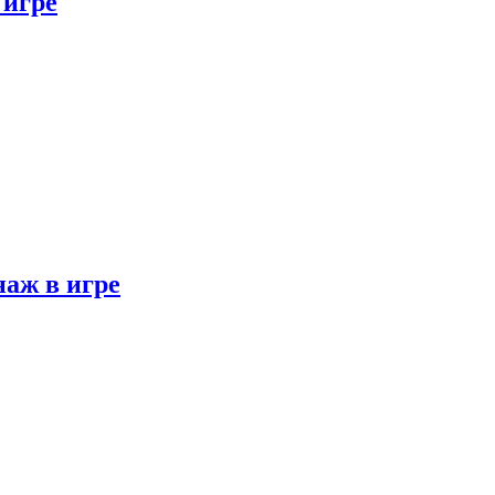
 игре
наж в игре