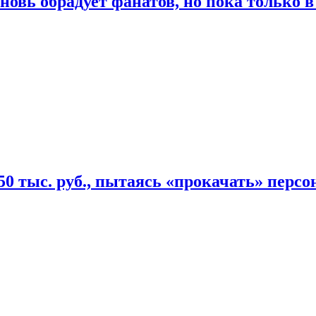
овь обрадует фанатов, но пока только в
50 тыс. руб., пытаясь «прокачать» персо