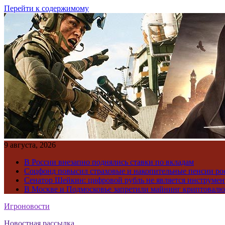
Перейти к содержимому
9 августа, 2026
В России внезапно поднялись ставки по вкладам
Соцфонд повысил страховые и накопительные пенсии ро
Сенатор Шейкин: цифровой рубль не является инструме
В Москве и Подмосковье запретили майнинг криптовал
Игроновости
Новостная рассылка