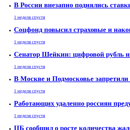
В России внезапно поднялись ставк
1 неделя спустя
Соцфонд повысил страховые и нако
1 неделя спустя
Сенатор Шейкин: цифровой рубль н
1 неделя спустя
В Москве и Подмосковье запретил
1 неделя спустя
Работающих удаленно россиян пред
1 неделя спустя
ЦБ сообщил о росте количества жал