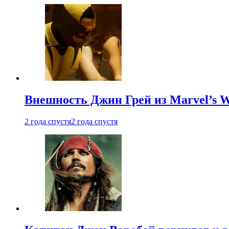
Внешность Джин Грей из Marvel’s W
2 года спустя
2 года спустя