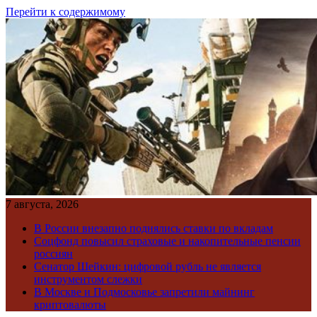
Перейти к содержимому
7 августа, 2026
В России внезапно поднялись ставки по вкладам
Соцфонд повысил страховые и накопительные пенсии
россиян
Сенатор Шейкин: цифровой рубль не является
инструментом слежки
В Москве и Подмосковье запретили майнинг
криптовалюты