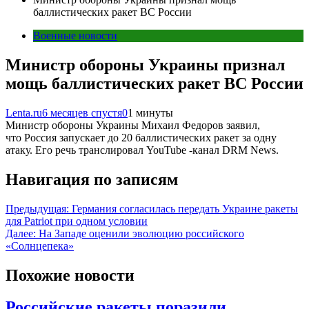
баллистических ракет ВС России
Военные новости
Министр обороны Украины признал
мощь баллистических ракет ВС России
Lenta.ru
6 месяцев спустя
0
1 минуты
Министр обороны Украины Михаил Федоров заявил,
что Россия запускает до 20 баллистических ракет за одну
атаку. Его речь транслировал YouTube -канал DRM News.
Навигация по записям
Предыдущая:
Германия согласилась передать Украине ракеты
для Patriot при одном условии
Далее:
На Западе оценили эволюцию российского
«Солнцепека»
Похожие новости
Российские ракеты поразили