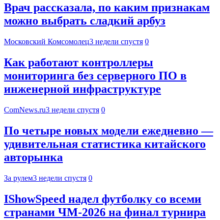
Врач рассказала, по каким признакам
можно выбрать сладкий арбуз
Московский Комсомолец
3 недели спустя
0
Как работают контроллеры
мониторинга без серверного ПО в
инженерной инфраструктуре
ComNews.ru
3 недели спустя
0
По четыре новых модели ежедневно —
удивительная статистика китайского
авторынка
За рулем
3 недели спустя
0
IShowSpeed надел футболку со всеми
странами ЧМ-2026 на финал турнира