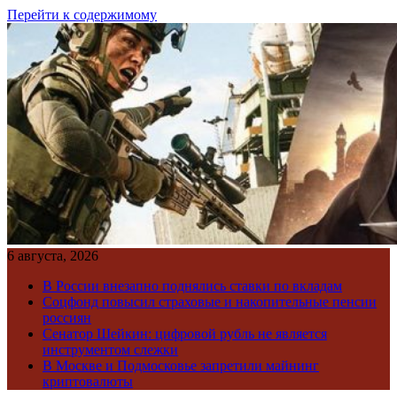
Перейти к содержимому
6 августа, 2026
В России внезапно поднялись ставки по вкладам
Соцфонд повысил страховые и накопительные пенсии
россиян
Сенатор Шейкин: цифровой рубль не является
инструментом слежки
В Москве и Подмосковье запретили майнинг
криптовалюты