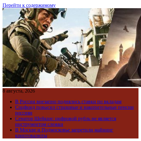
Перейти к содержимому
8 августа, 2026
В России внезапно поднялись ставки по вкладам
Соцфонд повысил страховые и накопительные пенсии
россиян
Сенатор Шейкин: цифровой рубль не является
инструментом слежки
В Москве и Подмосковье запретили майнинг
криптовалюты