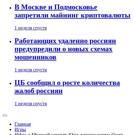
В Москве и Подмосковье
запретили майнинг криптовалюты
1 неделя спустя
Работающих удаленно россиян
предупредили о новых схемах
мошенников
1 неделя спустя
ЦБ сообщил о росте количества
жалоб россиян
1 неделя спустя
Главная
Игры
*Meta и Microsoft готовят Xbox-версию шлема Quest