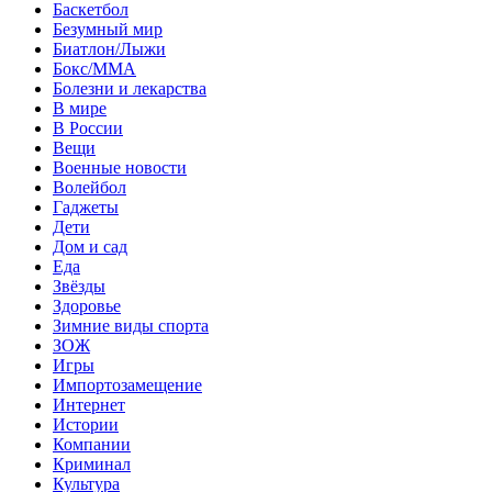
Баскетбол
Безумный мир
Биатлон/Лыжи
Бокс/MMA
Болезни и лекарства
В мире
В России
Вещи
Военные новости
Волейбол
Гаджеты
Дети
Дом и сад
Еда
Звёзды
Здоровье
Зимние виды спорта
ЗОЖ
Игры
Импортозамещение
Интернет
Истории
Компании
Криминал
Культура