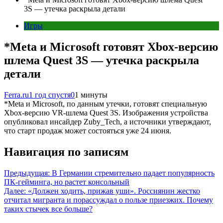
3S — утечка раскрыла детали
Игры
*Meta и Microsoft готовят Xbox-версию
шлема Quest 3S — утечка раскрыла
детали
Ferra.ru
1 год спустя
0
1 минуты
*Meta и Microsoft, по данным утечки, готовят специальную
Xbox-версию VR-шлема Quest 3S. Изображения устройства
опубликовал инсайдер Zuby_Tech, а источники утверждают,
что старт продаж может состояться уже 24 июня.
Навигация по записям
Предыдущая:
В Германии стремительно падает популярность
ПК-гейминга, но растет консольный
Далее:
«Должен ходить, прижав уши». Россиянин жестко
отчитал мигранта и порассуждал о пользе приезжих. Почему
таких стычек все больше?