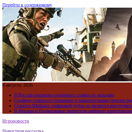
Перейти к содержимому
8 августа, 2026
В России внезапно поднялись ставки по вкладам
Соцфонд повысил страховые и накопительные пенсии ро
Сенатор Шейкин: цифровой рубль не является инструме
В Москве и Подмосковье запретили майнинг криптовал
Игроновости
Новостная рассылка