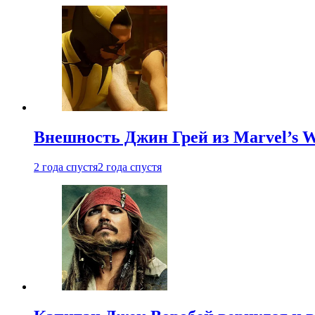
Внешность Джин Грей из Marvel’s W
2 года спустя
2 года спустя