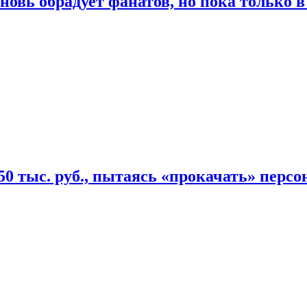
овь обрадует фанатов, но пока только в
50 тыс. руб., пытаясь «прокачать» персо