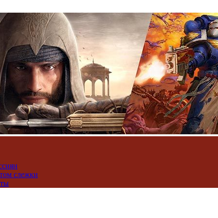
ссиян
нтом слежки
юты