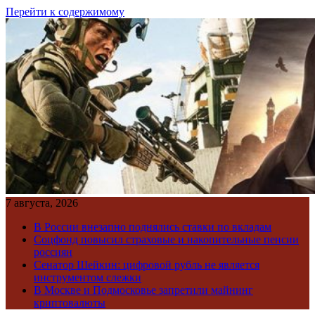
Перейти к содержимому
7 августа, 2026
В России внезапно поднялись ставки по вкладам
Соцфонд повысил страховые и накопительные пенсии
россиян
Сенатор Шейкин: цифровой рубль не является
инструментом слежки
В Москве и Подмосковье запретили майнинг
криптовалюты