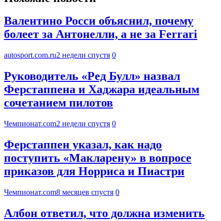
Валентино Росси объяснил, почему
болеет за Антонелли, а не за Ferrari
autosport.com.ru
2 недели спустя
0
Руководитель «Ред Булл» назвал
Ферстаппена и Хаджара идеальным
сочетанием пилотов
Чемпионат.com
2 недели спустя
0
Ферстаппен указал, как надо
поступить «Макларену» в вопросе
приказов для Норриса и Пиастри
Чемпионат.com
8 месяцев спустя
0
Албон ответил, что должна изменить