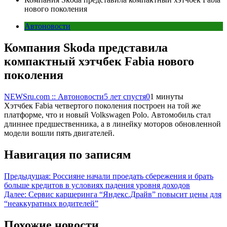
нового поколения
Автоновости
Компания Skoda представила
компактный хэтчбек Fabia нового
поколения
NEWSru.com :: Автоновости
5 лет спустя
0
1 минуты
Хэтчбек Fabia четвертого поколения построен на той же
платформе, что и новый Volkswagen Polo. Автомобиль стал
длиннее предшественника, а в линейку моторов обновленной
модели вошли пять двигателей.
Навигация по записям
Предыдущая:
Россияне начали проедать сбережения и брать
больше кредитов в условиях падения уровня доходов
Далее:
Сервис каршеринга “Яндекс.Драйв” повысит цены для
“неаккуратных водителей”
Похожие новости