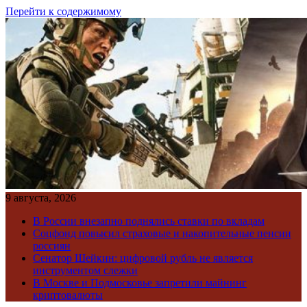
Перейти к содержимому
9 августа, 2026
В России внезапно поднялись ставки по вкладам
Соцфонд повысил страховые и накопительные пенсии
россиян
Сенатор Шейкин: цифровой рубль не является
инструментом слежки
В Москве и Подмосковье запретили майнинг
криптовалюты