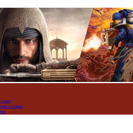
ссиян
нтом слежки
юты