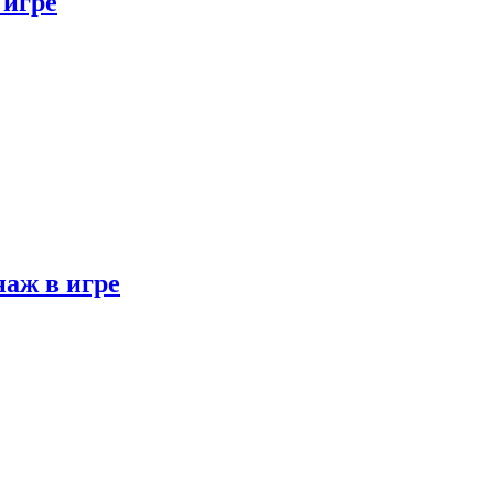
 игре
наж в игре