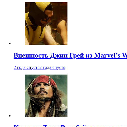
Внешность Джин Грей из Marvel’s W
2 года спустя
2 года спустя