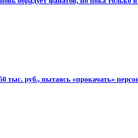
овь обрадует фанатов, но пока только в
50 тыс. руб., пытаясь «прокачать» персо