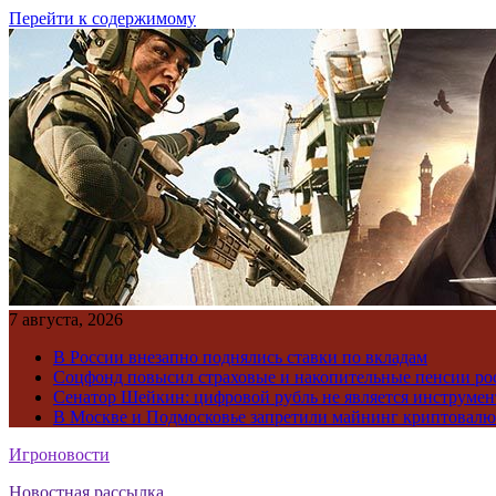
Перейти к содержимому
7 августа, 2026
В России внезапно поднялись ставки по вкладам
Соцфонд повысил страховые и накопительные пенсии ро
Сенатор Шейкин: цифровой рубль не является инструме
В Москве и Подмосковье запретили майнинг криптовал
Игроновости
Новостная рассылка