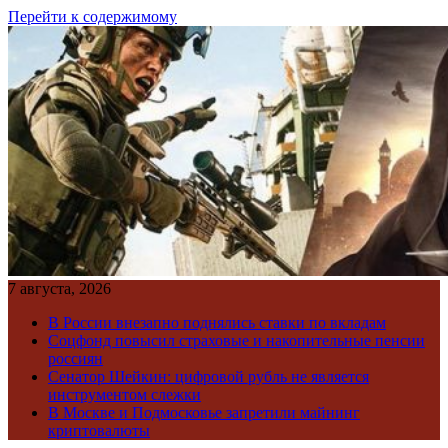
Перейти к содержимому
7 августа, 2026
В России внезапно поднялись ставки по вкладам
Соцфонд повысил страховые и накопительные пенсии
россиян
Сенатор Шейкин: цифровой рубль не является
инструментом слежки
В Москве и Подмосковье запретили майнинг
криптовалюты