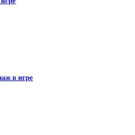
 игре
наж в игре