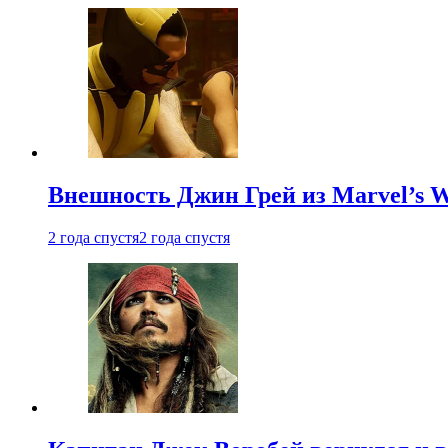
Внешность Джин Грей из Marvel’s W
2 года спустя
2 года спустя