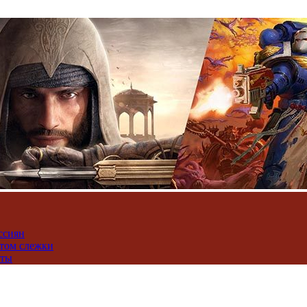
ссиян
нтом слежки
юты