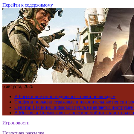
Перейти к содержимому
6 августа, 2026
В России внезапно поднялись ставки по вкладам
Соцфонд повысил страховые и накопительные пенсии ро
Сенатор Шейкин: цифровой рубль не является инструме
В Москве и Подмосковье запретили майнинг криптовал
Игроновости
Новостная рассылка