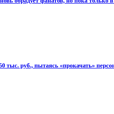
овь обрадует фанатов, но пока только в
50 тыс. руб., пытаясь «прокачать» персо