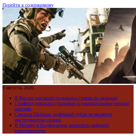
Перейти к содержимому
9 августа, 2026
В России внезапно поднялись ставки по вкладам
Соцфонд повысил страховые и накопительные пенсии
россиян
Сенатор Шейкин: цифровой рубль не является
инструментом слежки
В Москве и Подмосковье запретили майнинг
криптовалюты