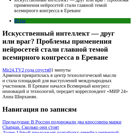
применения нейросетей стали главной темой
всемирного конгресса в Ереване
Игры
Искусственный интеллект — друг
или враг? Проблемы применения
нейросетей стали главной темой
всемирного конгресса в Ереване
Mir24.TV
2 года спустя
0
1 минуты
Армения превратилась в центр технологической мысли
и стала площадкой для выступлений международных
участников. В Ереване начался Всемирный конгресс
инноваций и технологий, передает корреспондент «МИР 24»
Анна Ширханян.
Навигация по записям
Предыдущая:
В России подорожали два кроссовера марки
Changan. Сколько они стоят
Далее:
Ubisoft продолжает разработку ремейка четвертой