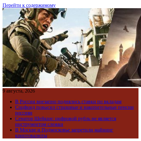
Перейти к содержимому
9 августа, 2026
В России внезапно поднялись ставки по вкладам
Соцфонд повысил страховые и накопительные пенсии
россиян
Сенатор Шейкин: цифровой рубль не является
инструментом слежки
В Москве и Подмосковье запретили майнинг
криптовалюты