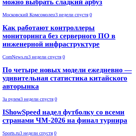
можно выбрать сладкий арбуз
Московский Комсомолец
3 недели спустя
0
Как работают контроллеры
мониторинга без серверного ПО в
инженерной инфраструктуре
ComNews.ru
3 недели спустя
0
По четыре новых модели ежедневно —
удивительная статистика китайского
авторынка
За рулем
3 недели спустя
0
IShowSpeed надел футболку со всеми
странами ЧМ-2026 на финал турнира
Sports.ru
3 недели спустя
0