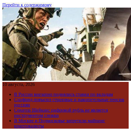
Перейти к содержимому
10 августа, 2026
В России внезапно поднялись ставки по вкладам
Соцфонд повысил страховые и накопительные пенсии
россиян
Сенатор Шейкин: цифровой рубль не является
инструментом слежки
В Москве и Подмосковье запретили майнинг
криптовалюты