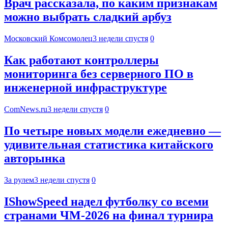
Врач рассказала, по каким признакам
можно выбрать сладкий арбуз
Московский Комсомолец
3 недели спустя
0
Как работают контроллеры
мониторинга без серверного ПО в
инженерной инфраструктуре
ComNews.ru
3 недели спустя
0
По четыре новых модели ежедневно —
удивительная статистика китайского
авторынка
За рулем
3 недели спустя
0
IShowSpeed надел футболку со всеми
странами ЧМ-2026 на финал турнира