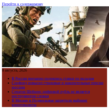
Перейти к содержимому
8 августа, 2026
В России внезапно поднялись ставки по вкладам
Соцфонд повысил страховые и накопительные пенсии
россиян
Сенатор Шейкин: цифровой рубль не является
инструментом слежки
В Москве и Подмосковье запретили майнинг
криптовалюты