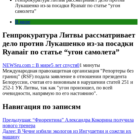
Лукашенко из-за посадки Ryanair по статье “угон
самолета”
В мире
Генпрокуратура Литвы рассматривает
дело против Лукашенко из-за посадки
Ryanair по статье “угон самолета”
NEWSru.com :: В мире
5 лет спустя
0
1 минуты
Международная правозащитная организация "Репортеры без
границ" (RSF) подала заявление в отношении президента
Белоруссии, считая его виновным в нарушении статей 251 и
252-1 УК Литвы, так как "угон произошел, по всей
очевидности, напрямую по его настоянию".
Навигация по записям
Предыдущая:
“Фиорентина” Александра Кокорина получила
нового тренера
Далее:
В Чечне избили экологов из Ингушетии и сожгли их
машину