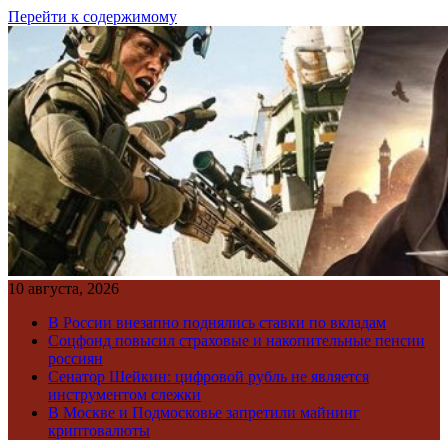
Перейти к содержимому
10 августа, 2026
В России внезапно поднялись ставки по вкладам
Соцфонд повысил страховые и накопительные пенсии
россиян
Сенатор Шейкин: цифровой рубль не является
инструментом слежки
В Москве и Подмосковье запретили майнинг
криптовалюты