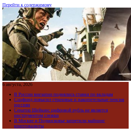
Перейти к содержимому
6 августа, 2026
В России внезапно поднялись ставки по вкладам
Соцфонд повысил страховые и накопительные пенсии
россиян
Сенатор Шейкин: цифровой рубль не является
инструментом слежки
В Москве и Подмосковье запретили майнинг
криптовалюты