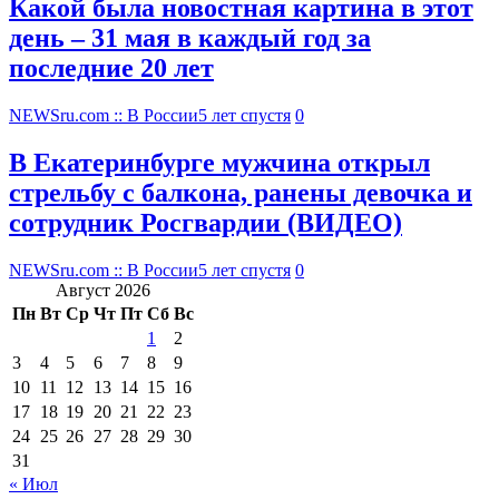
Какой была новостная картина в этот
день – 31 мая в каждый год за
последние 20 лет
NEWSru.com :: В России
5 лет спустя
0
В Екатеринбурге мужчина открыл
стрельбу с балкона, ранены девочка и
сотрудник Росгвардии (ВИДЕО)
NEWSru.com :: В России
5 лет спустя
0
Август 2026
Пн
Вт
Ср
Чт
Пт
Сб
Вс
1
2
3
4
5
6
7
8
9
10
11
12
13
14
15
16
17
18
19
20
21
22
23
24
25
26
27
28
29
30
31
« Июл