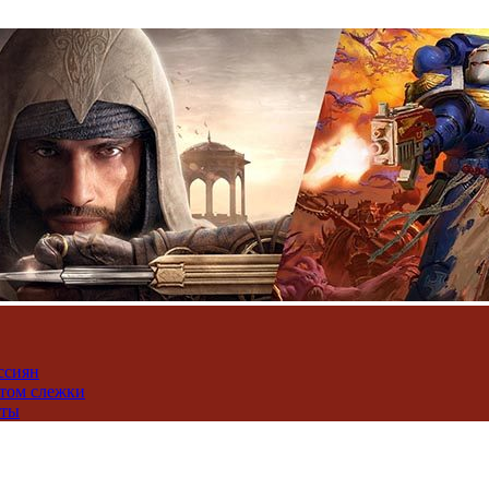
ссиян
нтом слежки
юты