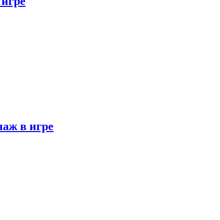
 игре
наж в игре