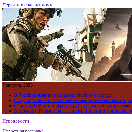
Перейти к содержимому
7 августа, 2026
В России внезапно поднялись ставки по вкладам
Соцфонд повысил страховые и накопительные пенсии ро
Сенатор Шейкин: цифровой рубль не является инструме
В Москве и Подмосковье запретили майнинг криптовал
Игроновости
Новостная рассылка